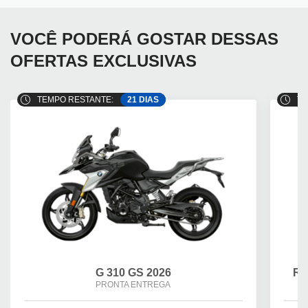
VOCÊ PODERÁ GOSTAR DESSAS
OFERTAS EXCLUSIVAS
TEMPO RESTANTE:
21 DIAS
TE
G 310 GS 2026
R 
PRONTA ENTREGA