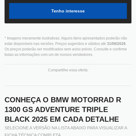
Tenho interesse
* Imagens meramente ilustrativas. Alguns itens apresentados poderão não
estar disponíveis nas versões. Preços sugeridos e válidos até
31/08/2026
.
Os preços poderão ser modificados sem aviso prévio. Consulte e confirme
todas as informações com um de nossos vendedores.
Compartilhe essa oferta:
CONHEÇA O
BMW MOTORRAD R
1300 GS ADVENTURE TRIPLE
BLACK 2025
EM CADA DETALHE
SELECIONE A VERSÃO NA LISTA ABAIXO PARA VISUALIZAR A
FICHA TÉCNICA COMPLETA