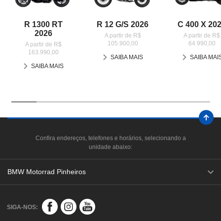
R 1300 RT
R 12 G/S 2026
C 400 X 20
2026
A partir de R$
A partir de R$
105.900,00
64.990,00
A partir de R$
163.990,00
SAIBA MAIS
SAIBA MAI
SAIBA MAIS
Confira endereços, telefones e horários, selecionando a
unidade abaixo:
BMW Motorrad Pinheiros
SIGA-NOS: