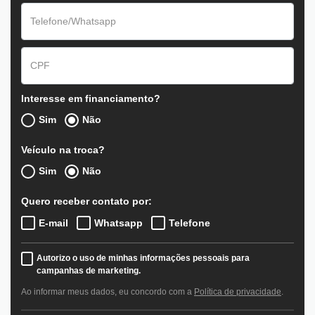
Interesse em financiamento?
Sim
Não
Veículo na troca?
Sim
Não
Quero receber contato por:
E-mail
Whatsapp
Telefone
Autorizo o uso de minhas informações pessoais para
campanhas de marketing.
Ao informar meus dados, eu concordo com a
Política de privacidade
.