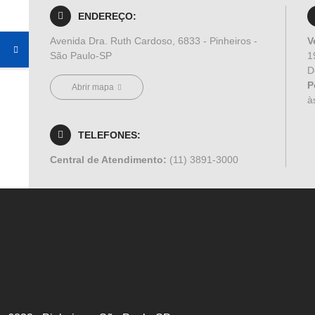
ENDEREÇO:
Avenida Dra. Ruth Cardoso, 6833 - Pinheiros -
V
São Paulo-SP
1
D
P
Abrir mapa
à
TELEFONES:
Central de Atendimento:
(11) 3891-3000