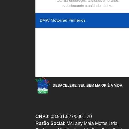
Confira endereços, telefones e horários,
selecionando a unidade abaixo:
BMW Motorrad Pinheiros
DESACELERE. SEU BEM MAIOR É A VIDA.
CNPJ:
08.931.827/0001-20
Razão Social:
McLarty Maia Motos Ltda.