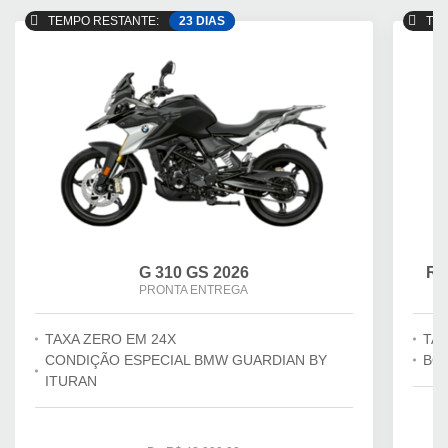
TEMPO RESTANTE:
23 DIAS
TEM
G 310 GS 2026
R 
PRONTA ENTREGA
TAXA ZERO EM 24X
TAX
CONDIÇÃO ESPECIAL BMW GUARDIAN BY
BÔ
ITURAN