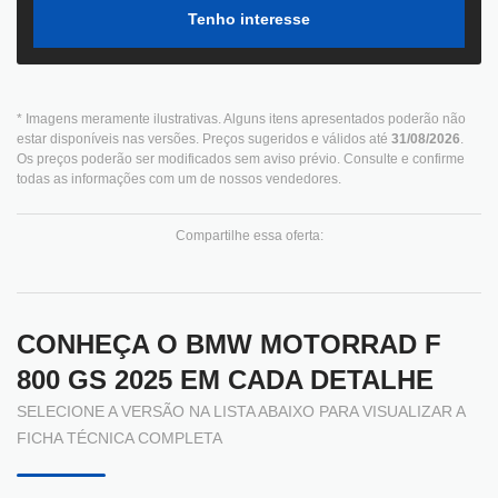
Tenho interesse
* Imagens meramente ilustrativas. Alguns itens apresentados poderão não
estar disponíveis nas versões. Preços sugeridos e válidos até
31/08/2026
.
Os preços poderão ser modificados sem aviso prévio. Consulte e confirme
todas as informações com um de nossos vendedores.
Compartilhe essa oferta:
CONHEÇA O
BMW MOTORRAD F
800 GS 2025
EM CADA DETALHE
SELECIONE A VERSÃO NA LISTA ABAIXO PARA VISUALIZAR A
FICHA TÉCNICA COMPLETA