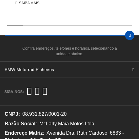
SAIBA MAIS
Confira endereços, telefones e horários, selecionando a
unidade abaixo:
BMW Motorrad Pinheiros
SIGA-NOS:
CNPJ:
08.931.827/0001-20
Razão Social:
McLarty Maia Motos Ltda.
Endereço Matriz:
Avenida Dra. Ruth Cardoso, 6833 -