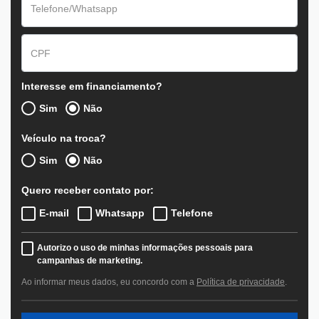
Interesse em financiamento?
Sim
Não
Veículo na troca?
Sim
Não
Quero receber contato por:
E-mail
Whatsapp
Telefone
Autorizo o uso de minhas informações pessoais para
campanhas de marketing.
Ao informar meus dados, eu concordo com a
Política de privacidade
.