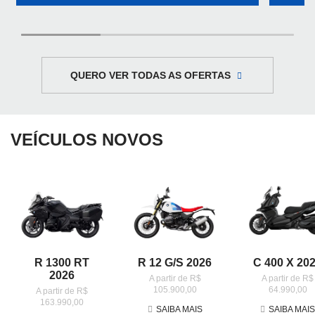
QUERO VER TODAS AS OFERTAS
VEÍCULOS NOVOS
R 1300 RT
R 12 G/S 2026
C 400 X 20
2026
A partir de R$
A partir de R$
105.900,00
64.990,00
A partir de R$
163.990,00
SAIBA MAIS
SAIBA MAI