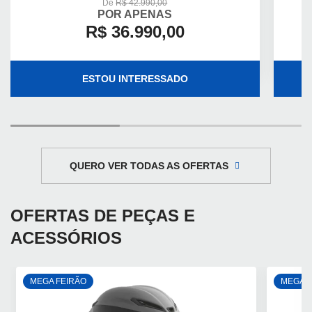
De
R$ 42.990,00
POR APENAS
R$ 36.990,00
ESTOU INTERESSADO
QUERO VER TODAS AS OFERTAS
OFERTAS DE PEÇAS E
ACESSÓRIOS
MEGA FEIRÃO
MEGA F