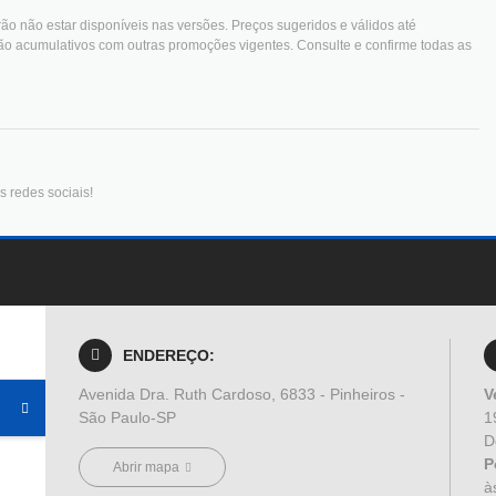
ão não estar disponíveis nas versões. Preços sugeridos e válidos até
ão acumulativos com outras promoções vigentes. Consulte e confirme todas as
 redes sociais!
ENDEREÇO:
Avenida Dra. Ruth Cardoso, 6833 - Pinheiros -
V
São Paulo-SP
1
D
P
Abrir mapa
à