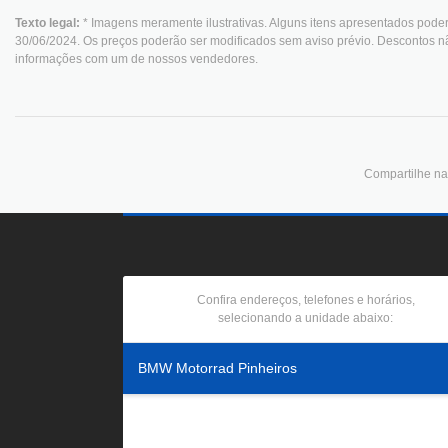
Texto legal:
* Imagens meramente ilustrativas. Alguns itens apresentados poder
30/06/2024. Os preços poderão ser modificados sem aviso prévio. Descontos n
informações com um de nossos vendedores.
Compartilhe nas
Confira endereços, telefones e horários,
selecionando a unidade abaixo:
BMW Motorrad Pinheiros