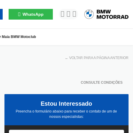
WhatsApp
y Maia BMW Motoclub
←
VOLTAR PARA A PÁGINA ANTERIOR
CONSULTE CONDIÇÕES
Estou Interessado
Preencha o formulário abaixo para receber o contato de um de
nossos especialistas: