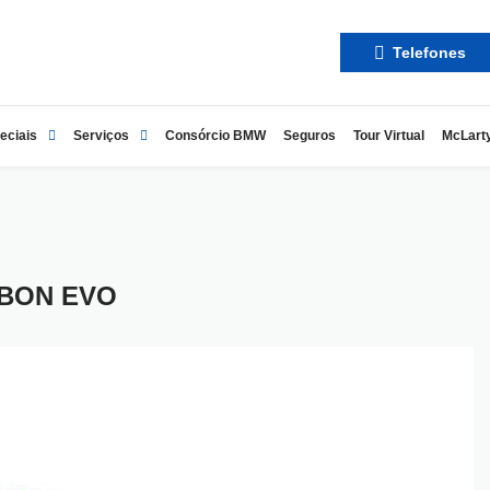
Telefones
eciais
Serviços
Consórcio BMW
Seguros
Tour Virtual
McLart
RBON EVO