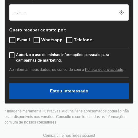
Quero receber contato por:
E-mail
Whatsapp
Telefone
Autorizo o uso de minhas informações pessoais para
campanhas de marketing.
Ao informar meus dados, eu concordo com a
Política de privacidade
.
Estou interessado
* Imagens meramente ilustrativas. Alguns itens apresentados poderão não
estar disponíveis nas versões. Consulte e confirme todas as informações
com um de nossos consultores.
Compartilhe nas redes sociais!