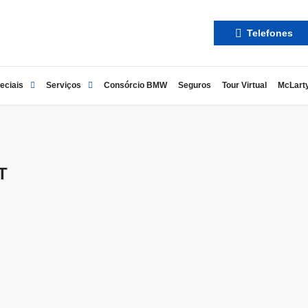
Telefones
eciais
Serviços
Consórcio BMW
Seguros
Tour Virtual
McLart
T