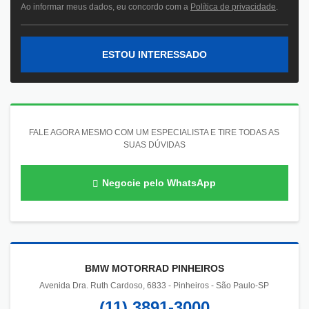
Ao informar meus dados, eu concordo com a
Política de privacidade
.
ESTOU INTERESSADO
FALE AGORA MESMO COM UM ESPECIALISTA E TIRE TODAS AS
SUAS DÚVIDAS
Negocie pelo WhatsApp
BMW MOTORRAD PINHEIROS
Avenida Dra. Ruth Cardoso, 6833 - Pinheiros - São Paulo-SP
(11) 3891-3000