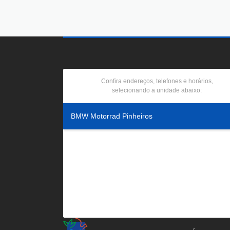
Confira endereços, telefones e horários,
selecionando a unidade abaixo:
BMW Motorrad Pinheiros