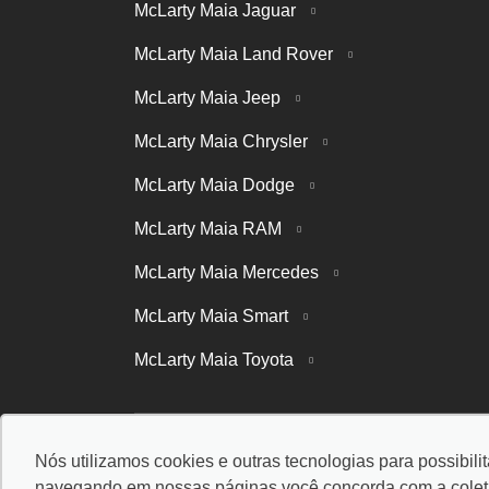
McLarty Maia Jaguar
McLarty Maia Land Rover
McLarty Maia Jeep
McLarty Maia Chrysler
McLarty Maia Dodge
McLarty Maia RAM
McLarty Maia Mercedes
McLarty Maia Smart
McLarty Maia Toyota
Nós utilizamos cookies e outras tecnologias para possibili
© Copyright 2026
-
AutoForce - Todos os direitos reservados
navegando em nossas páginas você concorda com a coleta 