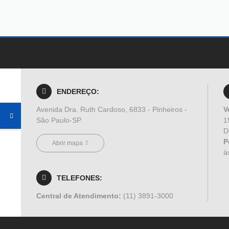
ENDEREÇO:
Avenida Dra. Ruth Cardoso, 6833 - Pinheiros -
V
São Paulo-SP
1
D
P
Abrir mapa
à
TELEFONES:
Central de Atendimento:
(11) 3891-3000