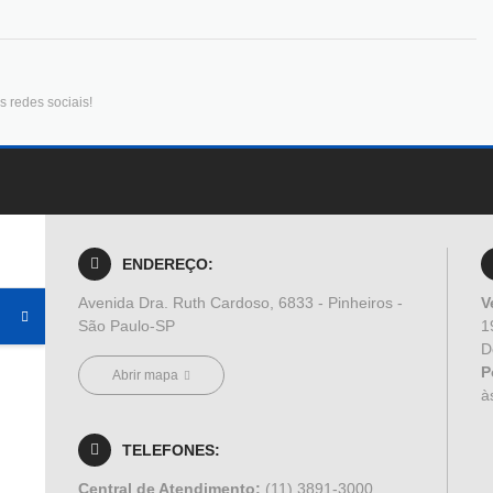
 redes sociais!
ENDEREÇO:
Avenida Dra. Ruth Cardoso, 6833 - Pinheiros -
V
São Paulo-SP
1
D
P
Abrir mapa
à
TELEFONES:
Central de Atendimento:
(11) 3891-3000