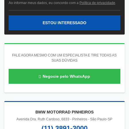
Ao informar meus dados, eu concordo com a
Política de privacidade
.
ESTOU INTERESSADO
FALE AGORA MESMO COM UM ESPECIALISTA E TIRE TODAS AS
SUAS DÚVIDAS
Negocie pelo WhatsApp
BMW MOTORRAD PINHEIROS
Avenida Dra. Ruth Cardoso, 6833 - Pinheiros - São Paulo-SP
(11) 3891-3000