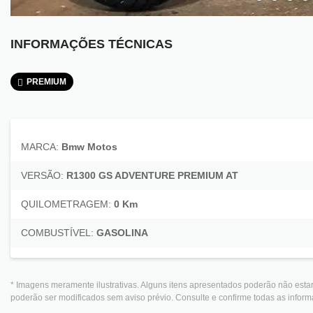
INFORMAÇÕES TÉCNICAS
PREMIUM
MARCA:
Bmw Motos
VERSÃO:
R1300 GS ADVENTURE PREMIUM AT
QUILOMETRAGEM:
0 Km
COMBUSTÍVEL:
GASOLINA
* Imagens meramente ilustrativas. Alguns itens apresentados poderão não estar
poderão ser modificados sem aviso prévio. Consulte e confirme todas as info