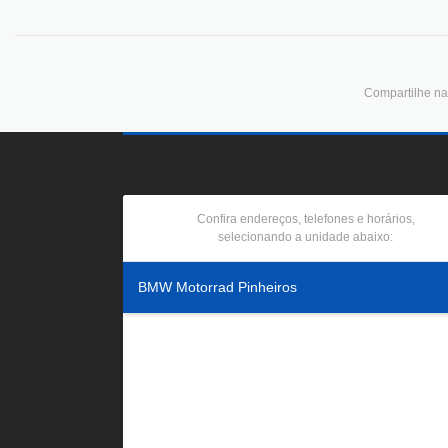
Compartilhe nas
Confira endereços, telefones e horários,
selecionando a unidade abaixo:
BMW Motorrad Pinheiros