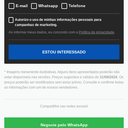
E-mail
Whatsapp
Telefone
Autorizo o uso de minhas informações pessoais para
campanhas de marketing.
Ao informar meus dados, eu concordo com a
Política de privacidade
.
ESTOU INTERESSADO
* Imagens meramente ilustrativas. Alguns itens apresentados poderão não
estar disponíveis nas versões. Preços sugeridos e válidos de
31/08/2026
. Os
preços poderão ser modificados sem aviso prévio. Consulte e confirme todas
as informações com um de nossos vendedores.
Compartilhe nas redes sociais!
Negocie pelo WhatsApp