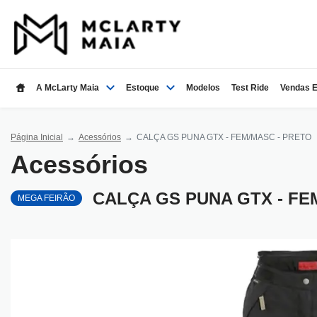
A McLarty Maia
Estoque
Modelos
Test Ride
Vendas E
Página Inicial
Acessórios
CALÇA GS PUNA GTX - FEM/MASC - PRETO
Acessórios
CALÇA GS PUNA GTX - FE
MEGA FEIRÃO