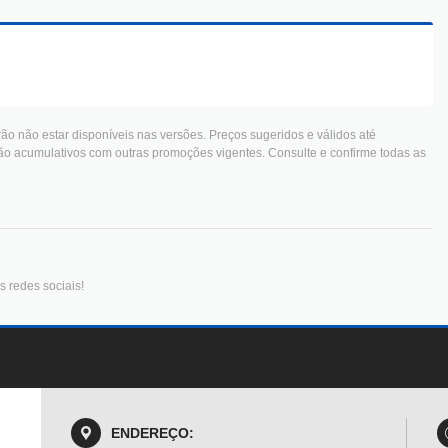
ão não estar disponíveis nas versões. Preços sugeridos e válidos até
ão acumulativos com outras promoções vigentes. Consulte e confirme todas as
 redes sociais!
ENDEREÇO: