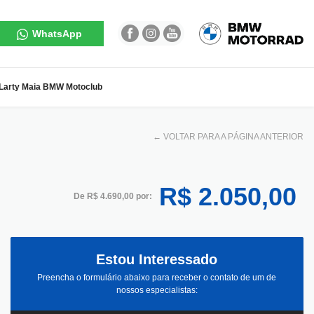
WhatsApp
Larty Maia BMW Motoclub
←
VOLTAR PARA A PÁGINA ANTERIOR
R$ 2.050,00
De R$ 4.690,00 por:
Estou Interessado
Preencha o formulário abaixo para receber o contato de um de
nossos especialistas: