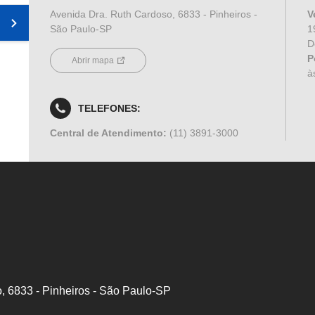
Avenida Dra. Ruth Cardoso, 6833 - Pinheiros -
V
São Paulo-SP
1
D
P
Abrir mapa
à
TELEFONES:
Central de Atendimento:
(11) 3891-3000
, 6833 - Pinheiros - São Paulo-SP