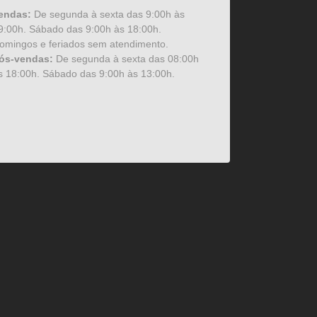
endas:
De segunda à sexta das 9:00h às
9:00h. Sábado das 9:00h às 18:00h.
omingos e feriados sem atendimento.
ós-vendas:
De segunda à sexta das 08:00h
s 18:00h. Sábado das 9:00h às 13:00h.