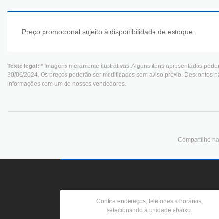
Preço promocional sujeito à disponibilidade de estoque.
Texto legal:
* Imagens meramente ilustrativas. Alguns itens apresentados poder
30/06/2024. Os preços poderão ser modificados sem aviso prévio. Descontos n
informações com um de nossos vendedores.
Compartilhe nas
Confira endereços, telefones e horários,
selecionando a unidade abaixo: